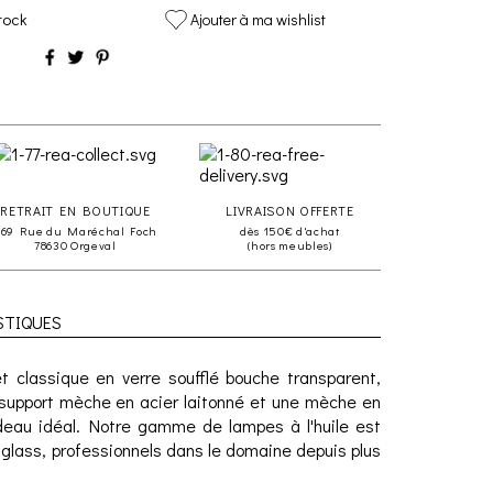
tock
Ajouter à ma wishlist
RETRAIT EN BOUTIQUE
LIVRAISON OFFERTE
469 Rue du Maréchal Foch
dès 150€ d'achat
78630 Orgeval
(hors meubles)
STIQUES
et classique en verre soufflé bouche transparent,
n support mèche en acier laitonné et une mèche en
cadeau idéal. Notre gamme de lampes à l'huile est
glass, professionnels dans le domaine depuis plus