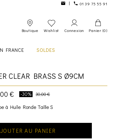
01 39 75 55 91
Boutique
Wishlist
Connexion
Panier
(0)
IN FRANCE
SOLDES
ER CLEAR BRASS S Ø9CM
,00 €
-30%
30,00 €
e à Huile Ronde Taille S
JOUTER AU PANIER