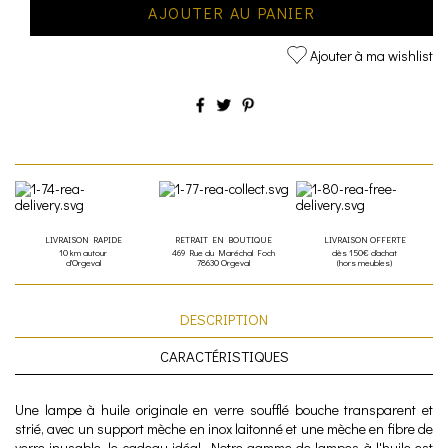
AJOUTER AU PANIER
Ajouter à ma wishlist
LIVRAISON RAPIDE
RETRAIT EN BOUTIQUE
LIVRAISON OFFERTE
10 km autour
469 Rue du Maréchal Foch
dès 150€ d'achat
d'Orgeval
78630 Orgeval
(hors meubles)
DESCRIPTION
CARACTÉRISTIQUES
Une lampe à huile originale en verre soufflé bouche transparent et
strié, avec un support mèche en inox laitonné et une mèche en fibre de
verre inusable, le cadeau idéal. Notre gamme de lampes à l'huile est