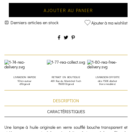
AJOUTER AU PANIER
Derniers articles en stock
Ajouter à ma wishlist
LIVRAISON RAPIDE
RETRAIT EN BOUTIQUE
LIVRAISON OFFERTE
10 km autour
469 Rue du Maréchal Foch
dès 150€ d'achat
d'Orgeval
78630 Orgeval
(hors meubles)
DESCRIPTION
CARACTÉRISTIQUES
Une lampe à huile originale en verre soufflé bouche transparent et