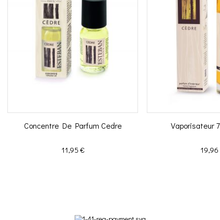
Concentre De Parfum Cedre
Vaporisateur 
Prix
Prix
11,95 €
19,96