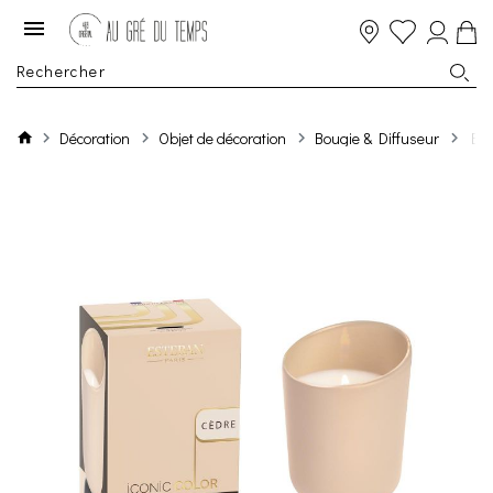
Décoration
Objet de décoration
Bougie & Diffuseur
Bou