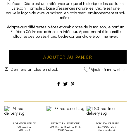
Estéban. Cèdre est une référence unique et historique des parfums
Estéban. Formulé à base d’essences naturelles, Cèdre est une
nouvelle façon de vivre la maison, en paix avec l’environnement et soi-
même.
Adapté aux différentes pièces et ambiances de la maison, le parfum
Estéban Cèdre caractérise un intérieur. Appartenant à la famille
olfactive des boisés-frais, Cèdre conviendra été comme hiver.
AJOUTER AU PANIER
Derniers articles en stock
Ajouter à ma wishlist
LIVRAISON RAPIDE
RETRAIT EN BOUTIQUE
LIVRAISON OFFERTE
10 km autour
469 Rue du Maréchal Foch
dès 150€ d'achat
d'Orgeval
78630 Orgeval
(hors meubles)