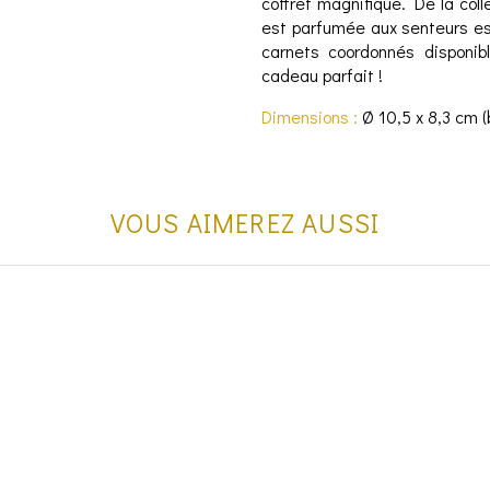
coffret magnifique. De la coll
est parfumée aux senteurs est
carnets coordonnés disponibl
cadeau parfait !
Dimensions :
Ø 10,5 x 8,3 cm (b
VOUS AIMEREZ AUSSI