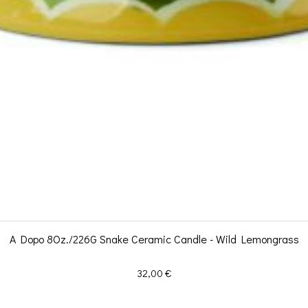
A Dopo 8Oz./226G Snake Ceramic Candle - Wild Lemongrass
Prix
32,00 €