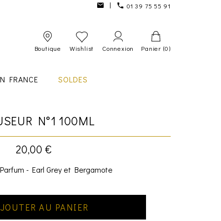
01 39 75 55 91
Boutique
Wishlist
Connexion
Panier
(0)
IN FRANCE
SOLDES
USEUR N°1 100ML
20,00 €
 Parfum - Earl Grey et Bergamote
JOUTER AU PANIER