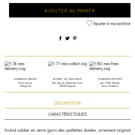
AJOUTER AU PANIER
Ajouter à ma wishlist
LIVRAISON RAPIDE
RETRAIT EN BOUTIQUE
LIVRAISON OFFERTE
10 km autour
469 Rue du Maréchal Foch
dès 150€ d'achat
d'Orgeval
78630 Orgeval
(hors meubles)
DESCRIPTION
CARACTÉRISTIQUES
Grand sablier en verre garni des paillettes dorées, ornement original