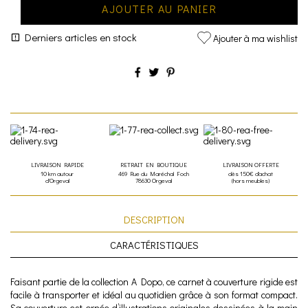
AJOUTER AU PANIER
Derniers articles en stock
Ajouter à ma wishlist
LIVRAISON RAPIDE
RETRAIT EN BOUTIQUE
LIVRAISON OFFERTE
10 km autour
469 Rue du Maréchal Foch
dès 150€ d'achat
d'Orgeval
78630 Orgeval
(hors meubles)
DESCRIPTION
CARACTÉRISTIQUES
Faisant partie de la collection A Dopo, ce carnet à couverture rigide est
facile à transporter et idéal au quotidien grâce à son format compact.
Sa couverture est ornée d’illustrations originales dessinées à la main