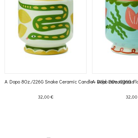
A Dopo 8Oz./226G Snake Ceramic Candle - Wild Lemongrass
A Dopo 8Oz./226G Fl
Prix
Prix
32,00 €
32,00