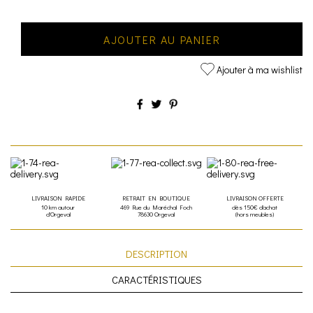
AJOUTER AU PANIER
Ajouter à ma wishlist
LIVRAISON RAPIDE
RETRAIT EN BOUTIQUE
LIVRAISON OFFERTE
10 km autour
469 Rue du Maréchal Foch
dès 150€ d'achat
d'Orgeval
78630 Orgeval
(hors meubles)
DESCRIPTION
CARACTÉRISTIQUES