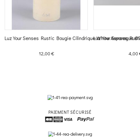
Luz Your Senses Rustic Bougie Cilindrique White Asparagus 
Luz Your Senses Rus
Prix
Prix
12,00 €
4,00 
PAIEMENT SÉCURISÉ