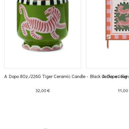
A Dopo 8Oz./226G Tiger Ceramic Candle - Black Cedar et Fig
A Dopo Journa
Prix
Prix
32,00 €
11,00