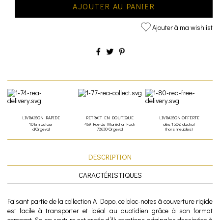
AJOUTER AU PANIER
Ajouter à ma wishlist
LIVRAISON RAPIDE
RETRAIT EN BOUTIQUE
LIVRAISON OFFERTE
10 km autour
469 Rue du Maréchal Foch
dès 150€ d'achat
d'Orgeval
78630 Orgeval
(hors meubles)
DESCRIPTION
CARACTÉRISTIQUES
Faisant partie de la collection A Dopo, ce bloc-notes à couverture rigide
est facile à transporter et idéal au quotidien grâce à son format
compact. Sa couverture est ornée d’illustrations originales dessinées à