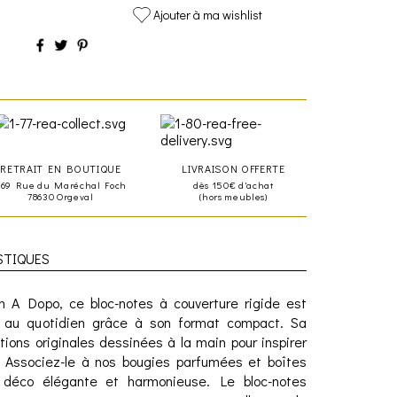
Ajouter à ma wishlist
RETRAIT EN BOUTIQUE
LIVRAISON OFFERTE
469 Rue du Maréchal Foch
dès 150€ d'achat
78630 Orgeval
(hors meubles)
STIQUES
ion A Dopo, ce bloc-notes à couverture rigide est
al au quotidien grâce à son format compact. Sa
ations originales dessinées à la main pour inspirer
n. Associez-le à nos bougies parfumées et boîtes
 déco élégante et harmonieuse. Le bloc-notes