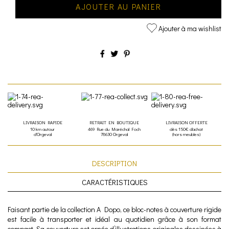
AJOUTER AU PANIER
Ajouter à ma wishlist
LIVRAISON RAPIDE
RETRAIT EN BOUTIQUE
LIVRAISON OFFERTE
10 km autour
469 Rue du Maréchal Foch
dès 150€ d'achat
d'Orgeval
78630 Orgeval
(hors meubles)
DESCRIPTION
CARACTÉRISTIQUES
Faisant partie de la collection A Dopo, ce bloc-notes à couverture rigide
est facile à transporter et idéal au quotidien grâce à son format
compact. Sa couverture est ornée d’illustrations originales dessinées à