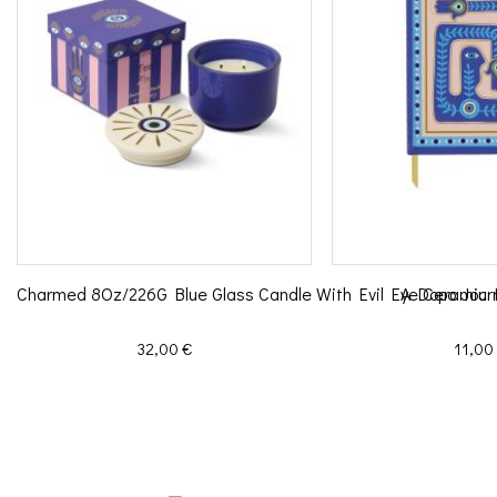
Charmed 8Oz/226G Blue Glass Candle With Evil Eye Ceramic Li
A Dopo Journ
Prix
Prix
32,00 €
11,00