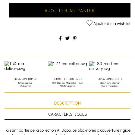
AJOUTER AU PANIER
Ajouter à ma wishlist
LIVRAISON RAPIDE
RETRAIT EN BOUTIQUE
LIVRAISON OFFERTE
10 km autour
469 Rue du Maréchal Foch
dès 150€ d'achat
d'Orgeval
78630 Orgeval
(hors meubles)
DESCRIPTION
CARACTÉRISTIQUES
Faisant partie de la collection A Dopo, ce bloc-notes à couverture rigide