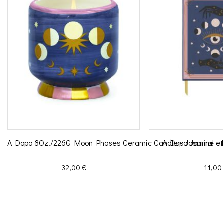
A Dopo 8Oz./226G Moon Phases Ceramic Candle - Jasmine e
A Dopo Journal -
Prix
Prix
32,00 €
11,00