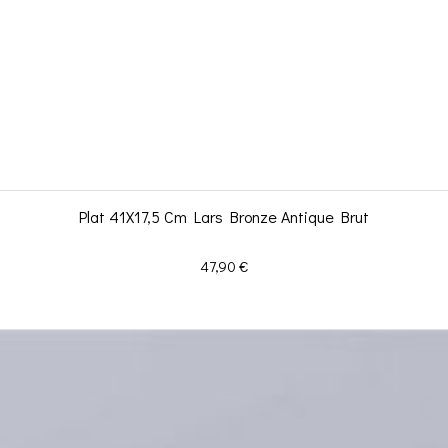
Plat 41X17,5 Cm Lars Bronze Antique Brut
Prix
47,90 €